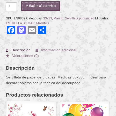
WELCOME
Añadir al carrito
ON
BOARD
SKU:
LN0862
Categorías:
33x33
,
Marino
,
Servilleta por unidad
Etiquetas:
cantidad
ESTRELLA DE MAR
,
MARINO
Facebook
Mastodon
Email
Compartir
Descripción
Información adicional
Valoraciones (0)
Descripción
Servilleta de papel de 3 capas. Medidas 33x33cm. Ideal para
decorar objetos con la técnica del decoupage.
Productos relacionados