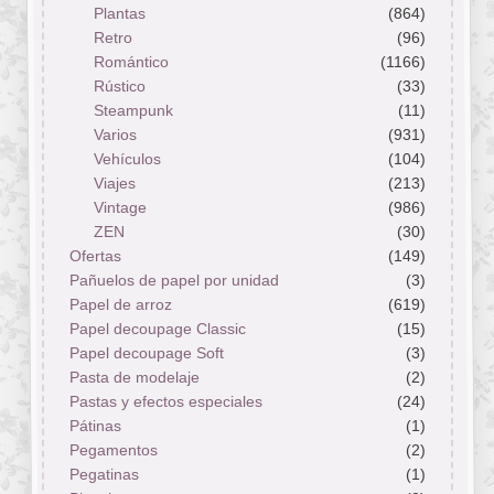
Plantas
(864)
Retro
(96)
Romántico
(1166)
Rústico
(33)
Steampunk
(11)
Varios
(931)
Vehículos
(104)
Viajes
(213)
Vintage
(986)
ZEN
(30)
Ofertas
(149)
Pañuelos de papel por unidad
(3)
Papel de arroz
(619)
Papel decoupage Classic
(15)
Papel decoupage Soft
(3)
Pasta de modelaje
(2)
Pastas y efectos especiales
(24)
Pátinas
(1)
Pegamentos
(2)
Pegatinas
(1)