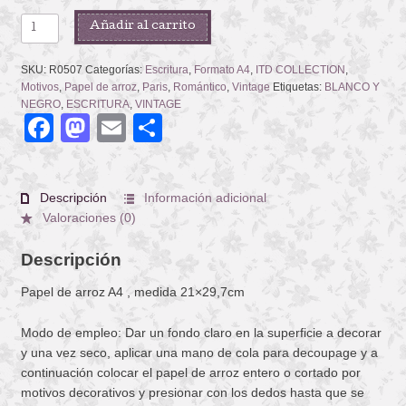
VILLE
Añadir al carrito
DE
SAINT
SKU:
R0507
Categorías:
Escritura
,
Formato A4
,
ITD COLLECTION
,
DENIS
Motivos
,
Papel de arroz
,
Paris
,
Romántico
,
Vintage
Etiquetas:
BLANCO Y
cantidad
NEGRO
,
ESCRITURA
,
VINTAGE
Facebook
Mastodon
Email
Compartir
Descripción
Información adicional
Valoraciones (0)
Descripción
Papel de arroz A4 , medida 21×29,7cm
Modo de empleo: Dar un fondo claro en la superficie a decorar
y una vez seco, aplicar una mano de cola para decoupage y a
continuación colocar el papel de arroz entero o cortado por
motivos decorativos y presionar con los dedos hasta que se