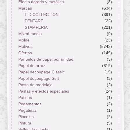
Efecto dorado y metálico
(8)
Marcas
(634)
ITD COLLECTION
(391)
PENTART
(22)
STAMPERIA
(221)
Mixed media
(9)
Molde
(23)
Motivos
(5743)
Ofertas
(149)
Pañuelos de papel por unidad
(3)
Papel de arroz
(619)
Papel decoupage Classic
(15)
Papel decoupage Soft
(3)
Pasta de modelaje
(2)
Pastas y efectos especiales
(24)
Pátinas
(1)
Pegamentos
(2)
Pegatinas
(1)
Pinceles
(2)
Pintura
(5)
Sellos de caucho
(1)