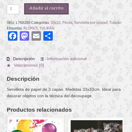
TULIPS
Añadir al carrito
SEASON
cantidad
SKU:
L768200
Categorías:
33x33
,
Flores
,
Servilleta por unidad
,
Tulipán
Etiquetas:
FLORES
,
TULIPÁN
Facebook
Mastodon
Email
Compartir
Descripción
Información adicional
Valoraciones (0)
Descripción
Servilleta de papel de 3 capas. Medidas 33x33cm. Ideal para
decorar objetos con la técnica del decoupage.
Productos relacionados