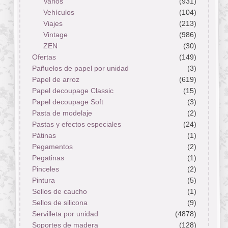
Varios
(931)
Vehículos
(104)
Viajes
(213)
Vintage
(986)
ZEN
(30)
Ofertas
(149)
Pañuelos de papel por unidad
(3)
Papel de arroz
(619)
Papel decoupage Classic
(15)
Papel decoupage Soft
(3)
Pasta de modelaje
(2)
Pastas y efectos especiales
(24)
Pátinas
(1)
Pegamentos
(2)
Pegatinas
(1)
Pinceles
(2)
Pintura
(5)
Sellos de caucho
(1)
Sellos de silicona
(9)
Servilleta por unidad
(4878)
Soportes de madera
(128)