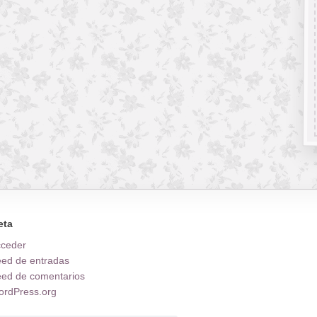
eta
cceder
ed de entradas
ed de comentarios
rdPress.org