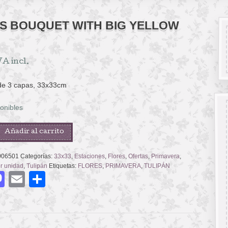
PS BOUQUET WITH BIG YELLOW
VA incl.
 de 3 capas, 33x33cm
onibles
Añadir al carrito
T
006501
Categorías:
33x33
,
Estaciones
,
Flores
,
Ofertas
,
Primavera
,
or unidad
,
Tulipán
Etiquetas:
FLORES
,
PRIMAVERA
,
TULIPÁN
acebook
Mastodon
Email
Compartir