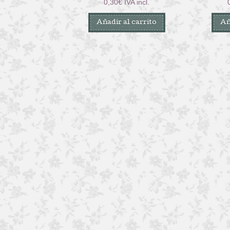
0,30
€
IVA incl.
Añadir al carrito
Añ