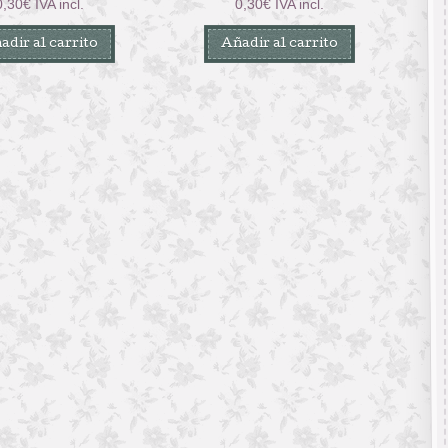
0,30
€
IVA incl.
0,30
€
IVA incl.
adir al carrito
Añadir al carrito