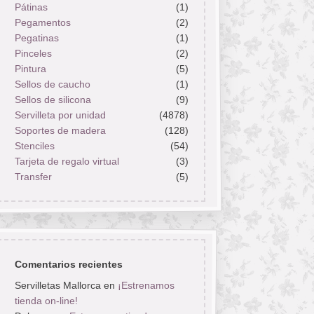
Pátinas
(1)
Pegamentos
(2)
Pegatinas
(1)
Pinceles
(2)
Pintura
(5)
Sellos de caucho
(1)
Sellos de silicona
(9)
Servilleta por unidad
(4878)
Soportes de madera
(128)
Stenciles
(54)
Tarjeta de regalo virtual
(3)
Transfer
(5)
Comentarios recientes
Servilletas Mallorca
en
¡Estrenamos
tienda on-line!