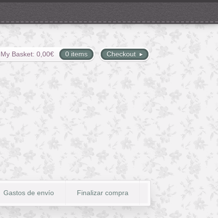
My Basket:
0,00
€
0 items
Checkout
Gastos de envío
Finalizar compra