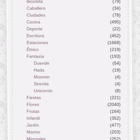
Bicicleta
(79)
Caballero
(34)
Ciudades
(78)
Cocina
(495)
Deporte
(22)
Escritura
(452)
Estaciones
(1668)
Étnico
(219)
Fantasía
(193)
Duende
(54)
Hada
(19)
Moomin
(4)
Sirenita
(4)
Unicornio
(8)
Fiestas
(221)
Flores
(2040)
Frutas
(164)
Infantil
(352)
Jardín
(477)
Marino
(203)
Mensajes
(252)