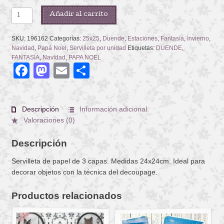
TOMTE
Añadir al carrito
IN
FOREST
SKU:
196162
Categorías:
25x25
,
Duende
,
Estaciones
,
Fantasía
,
Invierno
,
cantidad
Navidad
,
Papá Noel
,
Servilleta por unidad
Etiquetas:
DUENDE
,
FANTASÍA
,
Navidad
,
PAPA NOEL
Facebook
Mastodon
Email
Compartir
Descripción
Información adicional
Valoraciones (0)
Descripción
Servilleta de papel de 3 capas. Medidas 24x24cm. Ideal para
decorar objetos con la técnica del decoupage.
Productos relacionados