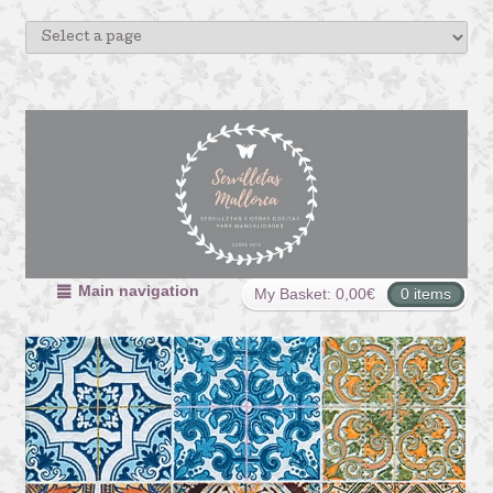
Main navigation
My Basket:
0,00
€
0 items