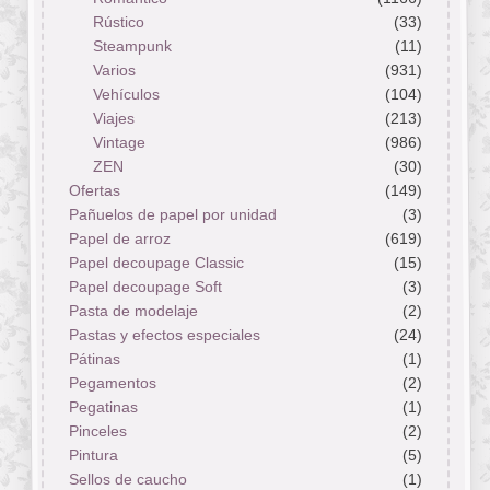
Rústico
(33)
Steampunk
(11)
Varios
(931)
Vehículos
(104)
Viajes
(213)
Vintage
(986)
ZEN
(30)
Ofertas
(149)
Pañuelos de papel por unidad
(3)
Papel de arroz
(619)
Papel decoupage Classic
(15)
Papel decoupage Soft
(3)
Pasta de modelaje
(2)
Pastas y efectos especiales
(24)
Pátinas
(1)
Pegamentos
(2)
Pegatinas
(1)
Pinceles
(2)
Pintura
(5)
Sellos de caucho
(1)