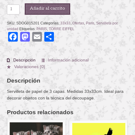
THE
Añadir al carrito
SIGHTS
OF
SKU:
SDOG015201
Categorías:
33x33
,
Ofertas
,
Paris
,
Servilleta por
PARIS
unidad
Etiquetas:
PARIS
,
TORRE EIFFEL
Facebook
Mastodon
Email
Compartir
cantidad
Descripción
Información adicional
Valoraciones (0)
Descripción
Servilleta de papel de 3 capas. Medidas 33x33cm. Ideal para
decorar objetos con la técnica del decoupage.
Productos relacionados