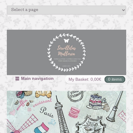
Main navigation
My Basket:
0,00
€
0 items