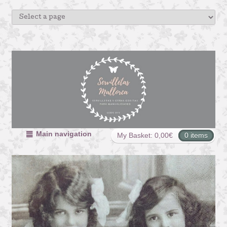
Main navigation
My Basket:
0,00
€
0 items