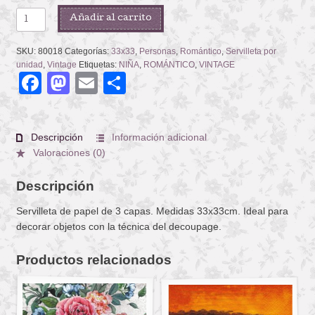
TEA
Añadir al carrito
PARTY
cantidad
SKU:
80018
Categorías:
33x33
,
Personas
,
Romántico
,
Servilleta por
unidad
,
Vintage
Etiquetas:
NIÑA
,
ROMÁNTICO
,
VINTAGE
Facebook
Mastodon
Email
Compartir
Descripción
Información adicional
Valoraciones (0)
Descripción
Servilleta de papel de 3 capas. Medidas 33x33cm. Ideal para
decorar objetos con la técnica del decoupage.
Productos relacionados