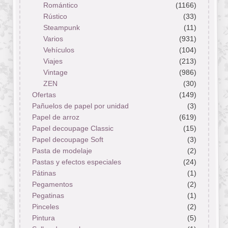
Romántico
(1166)
Rústico
(33)
Steampunk
(11)
Varios
(931)
Vehículos
(104)
Viajes
(213)
Vintage
(986)
ZEN
(30)
Ofertas
(149)
Pañuelos de papel por unidad
(3)
Papel de arroz
(619)
Papel decoupage Classic
(15)
Papel decoupage Soft
(3)
Pasta de modelaje
(2)
Pastas y efectos especiales
(24)
Pátinas
(1)
Pegamentos
(2)
Pegatinas
(1)
Pinceles
(2)
Pintura
(5)