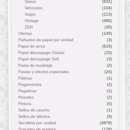
Varios
(931)
Vehículos
(104)
Viajes
(213)
Vintage
(986)
ZEN
(30)
Ofertas
(149)
Pañuelos de papel por unidad
(3)
Papel de arroz
(619)
Papel decoupage Classic
(15)
Papel decoupage Soft
(3)
Pasta de modelaje
(2)
Pastas y efectos especiales
(24)
Pátinas
(1)
Pegamentos
(2)
Pegatinas
(1)
Pinceles
(2)
Pintura
(5)
Sellos de caucho
(1)
Sellos de silicona
(9)
Servilleta por unidad
(4878)
Soportes de madera
(128)