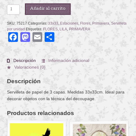
SYRINGA
Añadir al carrito
cantidad
SKU:
75217
Categorías:
33x33
,
Estaciones
,
Flores
,
Primavera
,
Servilleta
por unidad
Etiquetas:
FLORES
,
LILA
,
PRIMAVERA
Facebook
Mastodon
Email
Compartir
Descripción
Información adicional
Valoraciones (0)
Descripción
Servilleta de papel de 3 capas. Medidas 33x33cm. Ideal para
decorar objetos con la técnica del decoupage.
Productos relacionados