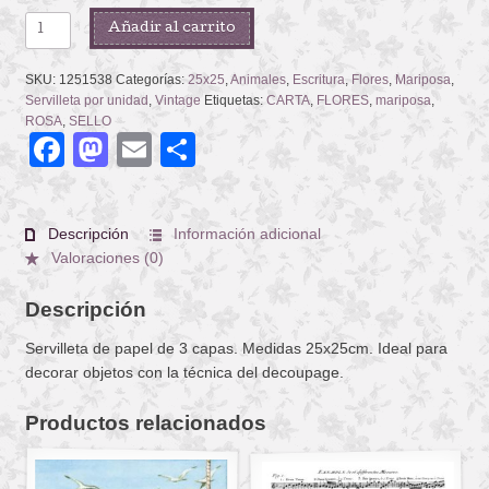
SPRING
Añadir al carrito
LETTER
cantidad
SKU:
1251538
Categorías:
25x25
,
Animales
,
Escritura
,
Flores
,
Mariposa
,
Servilleta por unidad
,
Vintage
Etiquetas:
CARTA
,
FLORES
,
mariposa
,
ROSA
,
SELLO
Facebook
Mastodon
Email
Compartir
Descripción
Información adicional
Valoraciones (0)
Descripción
Servilleta de papel de 3 capas. Medidas 25x25cm. Ideal para
decorar objetos con la técnica del decoupage.
Productos relacionados