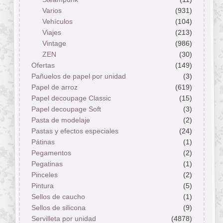
Varios
(931)
Vehículos
(104)
Viajes
(213)
Vintage
(986)
ZEN
(30)
Ofertas
(149)
Pañuelos de papel por unidad
(3)
Papel de arroz
(619)
Papel decoupage Classic
(15)
Papel decoupage Soft
(3)
Pasta de modelaje
(2)
Pastas y efectos especiales
(24)
Pátinas
(1)
Pegamentos
(2)
Pegatinas
(1)
Pinceles
(2)
Pintura
(5)
Sellos de caucho
(1)
Sellos de silicona
(9)
Servilleta por unidad
(4878)