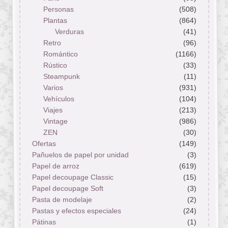
Personas
(508)
Plantas
(864)
Verduras
(41)
Retro
(96)
Romántico
(1166)
Rústico
(33)
Steampunk
(11)
Varios
(931)
Vehículos
(104)
Viajes
(213)
Vintage
(986)
ZEN
(30)
Ofertas
(149)
Pañuelos de papel por unidad
(3)
Papel de arroz
(619)
Papel decoupage Classic
(15)
Papel decoupage Soft
(3)
Pasta de modelaje
(2)
Pastas y efectos especiales
(24)
Pátinas
(1)