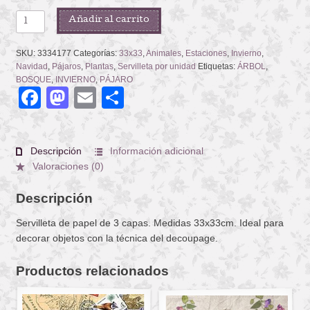
SNOW
Añadir al carrito
PARADISE
cantidad
SKU:
3334177
Categorías:
33x33
,
Animales
,
Estaciones
,
Invierno
,
Navidad
,
Pájaros
,
Plantas
,
Servilleta por unidad
Etiquetas:
ÁRBOL
,
BOSQUE
,
INVIERNO
,
PÁJARO
Facebook
Mastodon
Email
Compartir
Descripción
Información adicional
Valoraciones (0)
Descripción
Servilleta de papel de 3 capas. Medidas 33x33cm. Ideal para
decorar objetos con la técnica del decoupage.
Productos relacionados