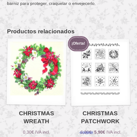
barniz para proteger, craquelar o envejecerlo.
Productos relacionados
¡Oferta!
CHRISTMAS
CHRISTMAS
WREATH
PATCHWORK
El
El
0,30
€
IVA incl.
6,90
€
5,90
€
IVA incl.