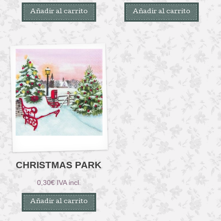
precio
precio
Añadir al carrito
Añadir al carrito
original
actual
era:
es:
6,90€.
5,90€.
CHRISTMAS PARK
0,30
€
IVA incl.
Añadir al carrito