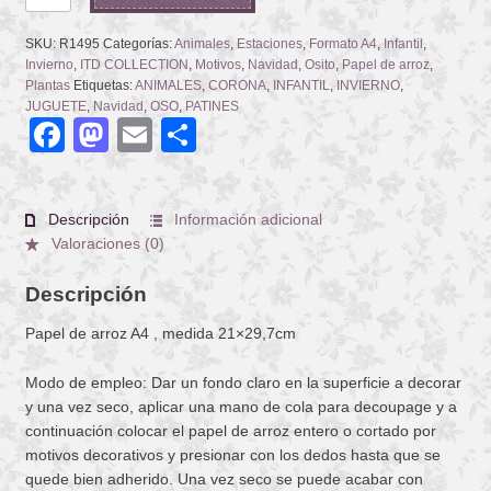
AND
BEARS
SKU:
R1495
Categorías:
Animales
,
Estaciones
,
Formato A4
,
Infantil
,
cantidad
Invierno
,
ITD COLLECTION
,
Motivos
,
Navidad
,
Osito
,
Papel de arroz
,
Plantas
Etiquetas:
ANIMALES
,
CORONA
,
INFANTIL
,
INVIERNO
,
JUGUETE
,
Navidad
,
OSO
,
PATINES
Facebook
Mastodon
Email
Compartir
Descripción
Información adicional
Valoraciones (0)
Descripción
Papel de arroz A4 , medida 21×29,7cm
Modo de empleo: Dar un fondo claro en la superficie a decorar
y una vez seco, aplicar una mano de cola para decoupage y a
continuación colocar el papel de arroz entero o cortado por
motivos decorativos y presionar con los dedos hasta que se
quede bien adherido. Una vez seco se puede acabar con