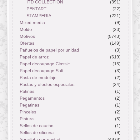
ITD COLLECTION
(391)
PENTART
(22)
STAMPERIA
(221)
Mixed media
(9)
Molde
(23)
Motivos
(5743)
Ofertas
(149)
Pañuelos de papel por unidad
(3)
Papel de arroz
(619)
Papel decoupage Classic
(15)
Papel decoupage Soft
(3)
Pasta de modelaje
(2)
Pastas y efectos especiales
(24)
Pátinas
(1)
Pegamentos
(2)
Pegatinas
(1)
Pinceles
(2)
Pintura
(5)
Sellos de caucho
(1)
Sellos de silicona
(9)
Servilleta por unidad
(4878)