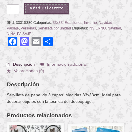
SEND
Añadir al carrito
YOU
A
SKU:
33315380
Categorías:
33x33
,
Estaciones
,
Invierno
,
Navidad
,
LETTER
Paisaje
,
Personas
,
Servilleta por unidad
Etiquetas:
INVIERNO
,
Navidad
,
cantidad
NIÑA
,
PAISAJE
Facebook
Mastodon
Email
Compartir
Descripción
Información adicional
Valoraciones (0)
Descripción
Servilleta de papel de 3 capas. Medidas 33x33cm. Ideal para
decorar objetos con la técnica del decoupage.
Productos relacionados