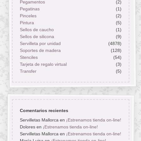
Pegamentos
(2)
Pegatinas
(1)
Pinceles
(2)
Pintura
(5)
Sellos de caucho
(1)
Sellos de silicona
(9)
Servilleta por unidad
(4878)
Soportes de madera
(128)
Stenciles
(54)
Tarjeta de regalo virtual
(3)
Transfer
(5)
Comentarios recientes
Servilletas Mallorca
en
¡Estrenamos tienda on-line!
Dolores
en
¡Estrenamos tienda on-line!
Servilletas Mallorca
en
¡Estrenamos tienda on-line!
María Luisa
en
¡Estrenamos tienda on-line!