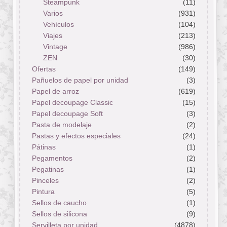
Steampunk
(11)
Varios
(931)
Vehículos
(104)
Viajes
(213)
Vintage
(986)
ZEN
(30)
Ofertas
(149)
Pañuelos de papel por unidad
(3)
Papel de arroz
(619)
Papel decoupage Classic
(15)
Papel decoupage Soft
(3)
Pasta de modelaje
(2)
Pastas y efectos especiales
(24)
Pátinas
(1)
Pegamentos
(2)
Pegatinas
(1)
Pinceles
(2)
Pintura
(5)
Sellos de caucho
(1)
Sellos de silicona
(9)
Servilleta por unidad
(4878)