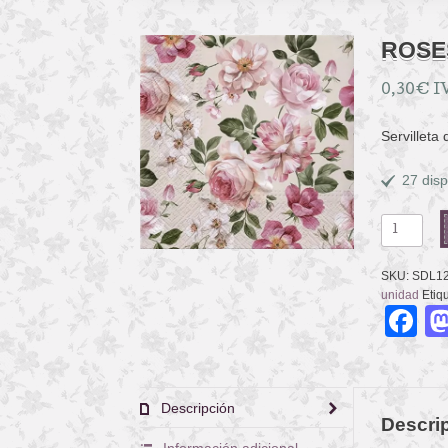
ROSE
0,30
€
I
Servilleta
27 disp
ROSES
GLORY
CREAM
SKU:
SDL12
cantidad
unidad
Etiq
F
Descripción
Descri
Información adicional