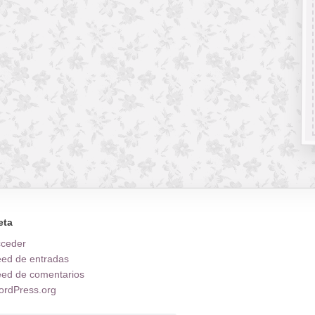
eta
cceder
ed de entradas
ed de comentarios
rdPress.org