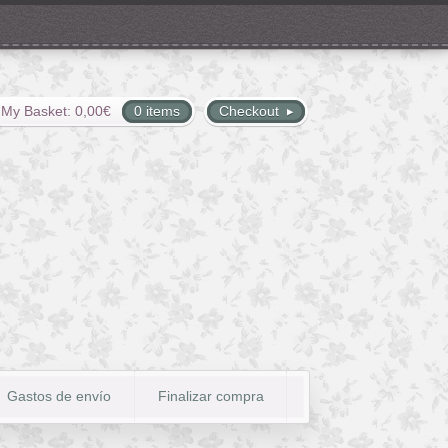
My Basket:
0,00
€
0 items
Checkout
Gastos de envío
Finalizar compra