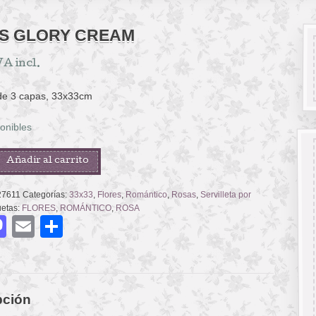
S GLORY CREAM
VA incl.
 de 3 capas, 33x33cm
onibles
Añadir al carrito
7611
Categorías:
33x33
,
Flores
,
Romántico
,
Rosas
,
Servilleta por
uetas:
FLORES
,
ROMÁNTICO
,
ROSA
acebook
Mastodon
Email
Compartir
pción