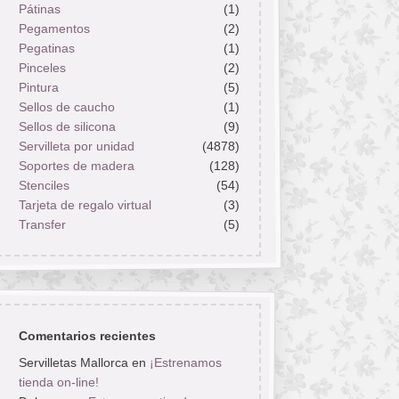
Pátinas
(1)
Pegamentos
(2)
Pegatinas
(1)
Pinceles
(2)
Pintura
(5)
Sellos de caucho
(1)
Sellos de silicona
(9)
Servilleta por unidad
(4878)
Soportes de madera
(128)
Stenciles
(54)
Tarjeta de regalo virtual
(3)
Transfer
(5)
Comentarios recientes
Servilletas Mallorca
en
¡Estrenamos
tienda on-line!