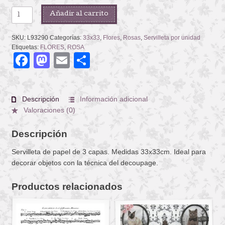
ROSAMOND
Añadir al carrito
WHITE
cantidad
SKU:
L93290
Categorías:
33x33
,
Flores
,
Rosas
,
Servilleta por unidad
Etiquetas:
FLORES
,
ROSA
Facebook
Mastodon
Email
Compartir
Descripción
Información adicional
Valoraciones (0)
Descripción
Servilleta de papel de 3 capas. Medidas 33x33cm. Ideal para
decorar objetos con la técnica del decoupage.
Productos relacionados