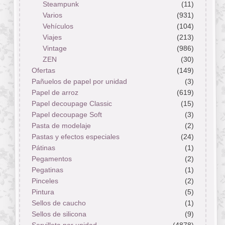
Steampunk
(11)
Varios
(931)
Vehículos
(104)
Viajes
(213)
Vintage
(986)
ZEN
(30)
Ofertas
(149)
Pañuelos de papel por unidad
(3)
Papel de arroz
(619)
Papel decoupage Classic
(15)
Papel decoupage Soft
(3)
Pasta de modelaje
(2)
Pastas y efectos especiales
(24)
Pátinas
(1)
Pegamentos
(2)
Pegatinas
(1)
Pinceles
(2)
Pintura
(5)
Sellos de caucho
(1)
Sellos de silicona
(9)