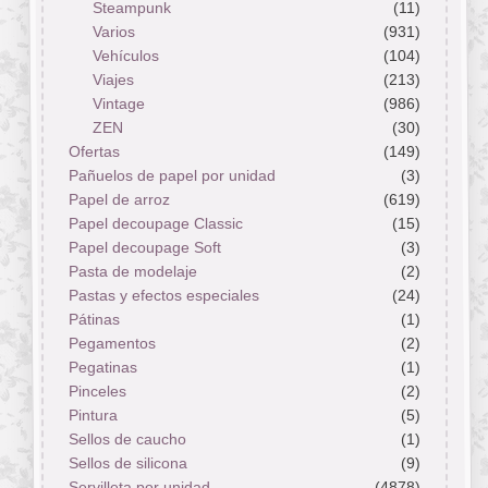
Steampunk
(11)
Varios
(931)
Vehículos
(104)
Viajes
(213)
Vintage
(986)
ZEN
(30)
Ofertas
(149)
Pañuelos de papel por unidad
(3)
Papel de arroz
(619)
Papel decoupage Classic
(15)
Papel decoupage Soft
(3)
Pasta de modelaje
(2)
Pastas y efectos especiales
(24)
Pátinas
(1)
Pegamentos
(2)
Pegatinas
(1)
Pinceles
(2)
Pintura
(5)
Sellos de caucho
(1)
Sellos de silicona
(9)
Servilleta por unidad
(4878)