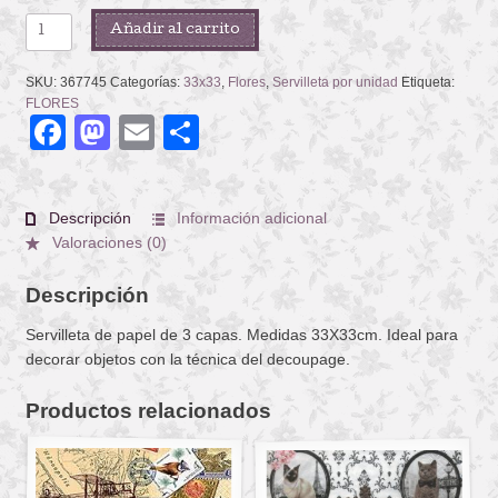
ROSA
Añadir al carrito
GRANDE
cantidad
SKU:
367745
Categorías:
33x33
,
Flores
,
Servilleta por unidad
Etiqueta:
FLORES
Facebook
Mastodon
Email
Compartir
Descripción
Información adicional
Valoraciones (0)
Descripción
Servilleta de papel de 3 capas. Medidas 33X33cm. Ideal para
decorar objetos con la técnica del decoupage.
Productos relacionados