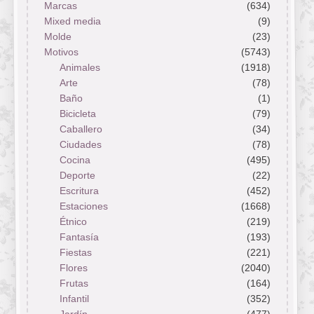
Marcas
(634)
Mixed media
(9)
Molde
(23)
Motivos
(5743)
Animales
(1918)
Arte
(78)
Baño
(1)
Bicicleta
(79)
Caballero
(34)
Ciudades
(78)
Cocina
(495)
Deporte
(22)
Escritura
(452)
Estaciones
(1668)
Étnico
(219)
Fantasía
(193)
Fiestas
(221)
Flores
(2040)
Frutas
(164)
Infantil
(352)