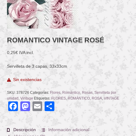
ROMANTICO VINTAGE ROSÉ
0,25
€
IVA incl.
Servilleta de 3 capas, 33x33cm
Sin existencias
SKU:
378726
Categorías:
Flores
,
Romántico
,
Rosas
,
Servilleta por
unidad
,
Vintage
Etiquetas:
FLORES
,
ROMÁNTICO
,
ROSA
,
VINTAGE
Facebook
Mastodon
Email
Compartir
Descripción
Información adicional