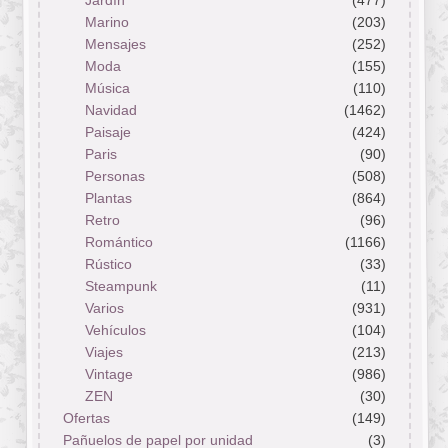
Jardín
(477)
Marino
(203)
Mensajes
(252)
Moda
(155)
Música
(110)
Navidad
(1462)
Paisaje
(424)
Paris
(90)
Personas
(508)
Plantas
(864)
Retro
(96)
Romántico
(1166)
Rústico
(33)
Steampunk
(11)
Varios
(931)
Vehículos
(104)
Viajes
(213)
Vintage
(986)
ZEN
(30)
Ofertas
(149)
Pañuelos de papel por unidad
(3)