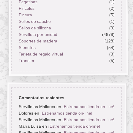
Pegatinas
(1)
Pinceles
(2)
Pintura
(5)
Sellos de caucho
(1)
Sellos de silicona
(9)
Servilleta por unidad
(4878)
Soportes de madera
(128)
Stenciles
(54)
Tarjeta de regalo virtual
(3)
Transfer
(5)
Comentarios recientes
Servilletas Mallorca
en
¡Estrenamos tienda on-line!
Dolores
en
¡Estrenamos tienda on-line!
Servilletas Mallorca
en
¡Estrenamos tienda on-line!
María Luisa
en
¡Estrenamos tienda on-line!
Servilletas Mallorca
en
¡Estrenamos tienda on-line!