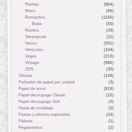
Plantas
(864)
Retro
(96)
Romántico
(1166)
Boda
(50)
Rústico
(33)
Steampunk
(11)
Varios
(931)
Vehículos
(104)
Viajes
(213)
Vintage
(986)
ZEN
(30)
Ofertas
(149)
Pañuelos de papel por unidad
(3)
Papel de arroz
(619)
Papel decoupage Classic
(15)
Papel decoupage Soft
(3)
Pasta de modelaje
(2)
Pastas y efectos especiales
(24)
Pátinas
(1)
Pegamentos
(2)