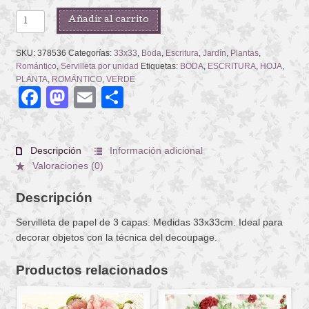
ROMANTIC
Añadir al carrito
MARRIAGE
cantidad
SKU:
378536
Categorías:
33x33
,
Boda
,
Escritura
,
Jardín
,
Plantas
,
Romántico
,
Servilleta por unidad
Etiquetas:
BODA
,
ESCRITURA
,
HOJA
,
PLANTA
,
ROMÁNTICO
,
VERDE
Facebook
Mastodon
Email
Compartir
Descripción
Información adicional
Valoraciones (0)
Descripción
Servilleta de papel de 3 capas. Medidas 33x33cm. Ideal para
decorar objetos con la técnica del decoupage.
Productos relacionados