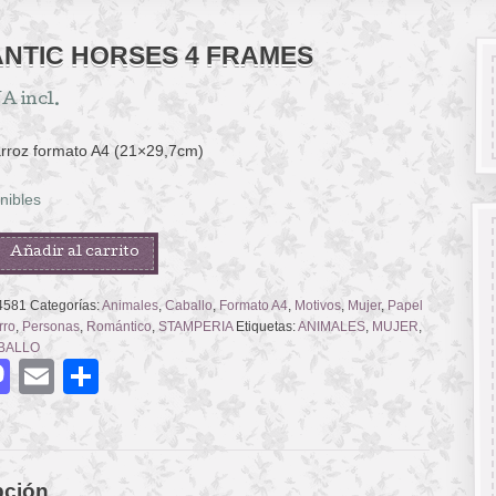
NTIC HORSES 4 FRAMES
A incl.
arroz formato A4 (21×29,7cm)
nibles
C
Añadir al carrito
4581
Categorías:
Animales
,
Caballo
,
Formato A4
,
Motivos
,
Mujer
,
Papel
rro
,
Personas
,
Romántico
,
STAMPERIA
Etiquetas:
ANIMALES
,
MUJER
,
BALLO
acebook
Mastodon
Email
Compartir
pción