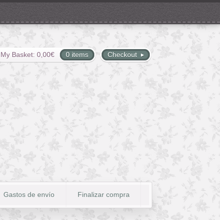
My Basket:
0,00
€
0 items
Checkout
Gastos de envío
Finalizar compra