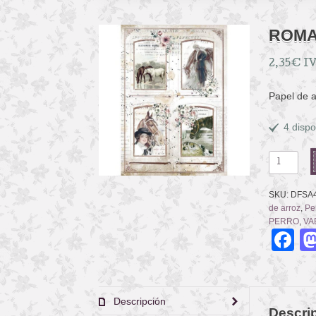
ROMA
2,35
€
IV
Papel de 
4 dispo
ROMANTI
HORSES
4
SKU:
DFSA
FRAMES
de arroz
,
Pe
cantidad
PERRO
,
VA
F
Descripción
Descri