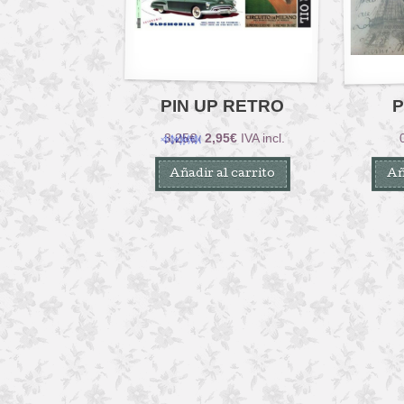
PIN UP RETRO
P
El
El
3,25
€
2,95
€
IVA incl.
precio
precio
Añadir al carrito
Añ
original
actual
era:
es:
3,25€.
2,95€.