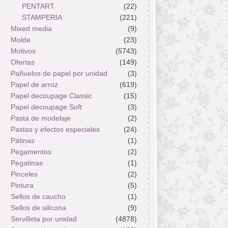
PENTART
(22)
STAMPERIA
(221)
Mixed media
(9)
Molde
(23)
Motivos
(5743)
Ofertas
(149)
Pañuelos de papel por unidad
(3)
Papel de arroz
(619)
Papel decoupage Classic
(15)
Papel decoupage Soft
(3)
Pasta de modelaje
(2)
Pastas y efectos especiales
(24)
Pátinas
(1)
Pegamentos
(2)
Pegatinas
(1)
Pinceles
(2)
Pintura
(5)
Sellos de caucho
(1)
Sellos de silicona
(9)
Servilleta por unidad
(4878)