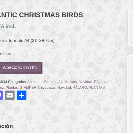
NTIC CHRISTMAS BIRDS
A incl.
arroz formato A4 (21×29,7cm)
nibles
C
Añadir al carrito
AS
4634
Categorías:
Animales
,
Formato A4
,
Motivos
,
Navidad
,
Pájaros
,
roz
,
Plantas
,
STAMPERIA
Etiquetas:
Navidad
,
PÁJARO
,
PLANTAS
acebook
Mastodon
Email
Compartir
pción