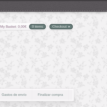
My Basket:
0,00
€
0 items
Checkout
Gastos de envío
Finalizar compra