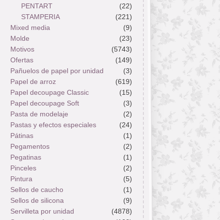
PENTART
(22)
STAMPERIA
(221)
Mixed media
(9)
Molde
(23)
Motivos
(5743)
Ofertas
(149)
Pañuelos de papel por unidad
(3)
Papel de arroz
(619)
Papel decoupage Classic
(15)
Papel decoupage Soft
(3)
Pasta de modelaje
(2)
Pastas y efectos especiales
(24)
Pátinas
(1)
Pegamentos
(2)
Pegatinas
(1)
Pinceles
(2)
Pintura
(5)
Sellos de caucho
(1)
Sellos de silicona
(9)
Servilleta por unidad
(4878)