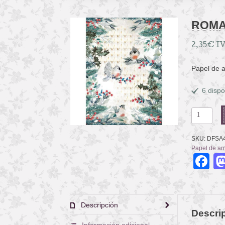
ROMA
2,35
€
IV
Papel de 
6 dispo
ROMANTI
CHRISTM
BIRDS
SKU:
DFSA
cantidad
Papel de ar
F
Descripción
Descri
Información adicional