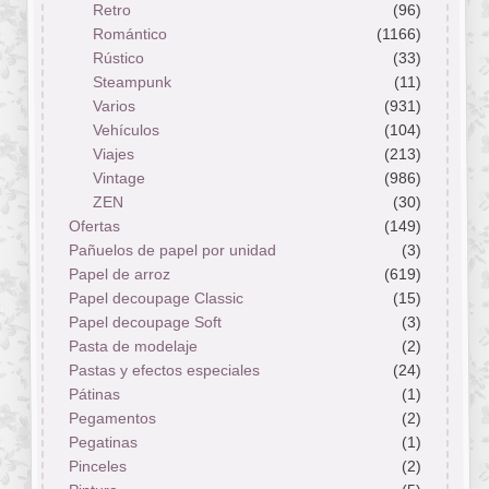
Retro
(96)
Romántico
(1166)
Rústico
(33)
Steampunk
(11)
Varios
(931)
Vehículos
(104)
Viajes
(213)
Vintage
(986)
ZEN
(30)
Ofertas
(149)
Pañuelos de papel por unidad
(3)
Papel de arroz
(619)
Papel decoupage Classic
(15)
Papel decoupage Soft
(3)
Pasta de modelaje
(2)
Pastas y efectos especiales
(24)
Pátinas
(1)
Pegamentos
(2)
Pegatinas
(1)
Pinceles
(2)