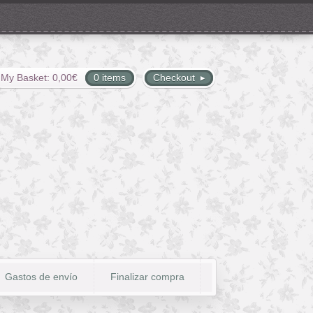
My Basket:
0,00
€
0 items
Checkout
Gastos de envío
Finalizar compra