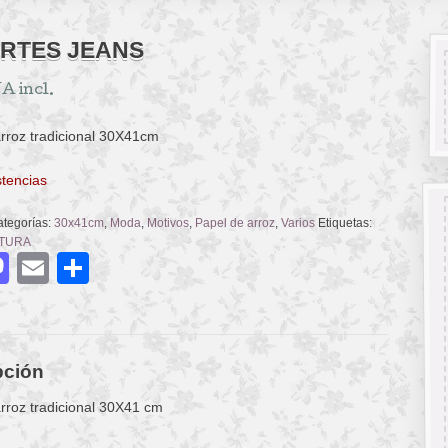
RTES JEANS
A incl.
rroz tradicional 30X41cm
stencias
tegorías:
30x41cm
,
Moda
,
Motivos
,
Papel de arroz
,
Varios
Etiquetas:
TURA
acebook
Mastodon
Email
Compartir
pción
rroz tradicional 30X41 cm