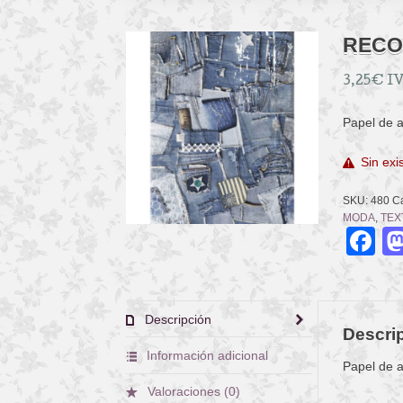
RECO
3,25
€
IV
Papel de a
Sin exi
SKU:
480
Ca
MODA
,
TEX
F
Descripción
Descri
Información adicional
Papel de a
Valoraciones (0)