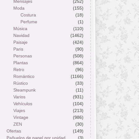
Mensajes
(252)
Moda
(155)
Costura
(18)
Perfume
(1)
Música
(110)
Navidad
(1462)
Paisaje
(424)
Paris
(90)
Personas
(508)
Plantas
(864)
Retro
(96)
Romántico
(1166)
Rústico
(33)
Steampunk
(11)
Varios
(931)
Vehículos
(104)
Viajes
(213)
Vintage
(986)
ZEN
(30)
Ofertas
(149)
Pañuelos de papel por unidad
(3)