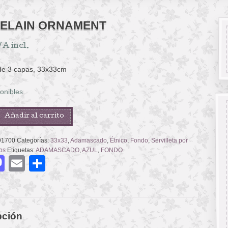
ELAIN ORNAMENT
VA incl.
 de 3 capas, 33x33cm
onibles
IN
Añadir al carrito
NT
91700
Categorías:
33x33
,
Adamascado
,
Étnico
,
Fondo
,
Servilleta por
os
Etiquetas:
ADAMASCADO
,
AZUL
,
FONDO
acebook
Mastodon
Email
Compartir
pción