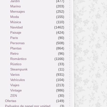
Jardín
(477)
Marino
(203)
Mensajes
(252)
Moda
(155)
Música
(110)
Navidad
(1462)
Paisaje
(424)
Paris
(90)
Personas
(508)
Plantas
(864)
Retro
(96)
Romántico
(1166)
Rústico
(33)
Steampunk
(11)
Varios
(931)
Vehículos
(104)
Viajes
(213)
Vintage
(986)
ZEN
(30)
Ofertas
(149)
Pañuelos de papel por unidad
(3)