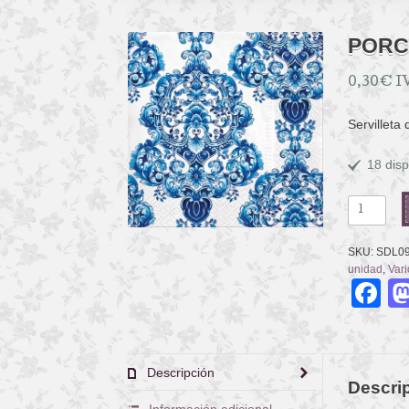
PORC
0,30
€
I
Servilleta
18 disp
PORCELA
ORNAME
cantidad
SKU:
SDL0
unidad
,
Vari
F
Descripción
Descri
Información adicional