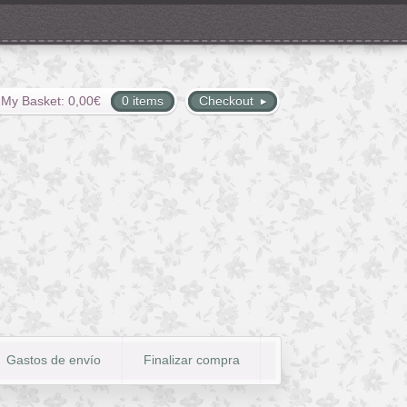
My Basket:
0,00
€
0 items
Checkout
Gastos de envío
Finalizar compra