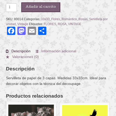
PINK
Añadir al carrito
AND
WHITE
SKU:
80014
Categorías:
33x33
,
Flores
,
Romántico
,
Rosas
,
Servilleta por
ROSES
unidad
,
Vintage
Etiquetas:
FLORES
,
ROSA
,
VINTAGE
Facebook
Mastodon
Email
Compartir
cantidad
Descripción
Información adicional
Valoraciones (0)
Descripción
Servilleta de papel de 3 capas. Medidas 33x33cm. Ideal para
decorar objetos con la técnica del decoupage.
Productos relacionados