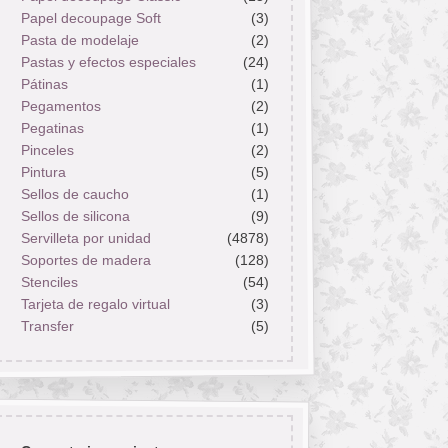
Papel decoupage Soft
(3)
Pasta de modelaje
(2)
Pastas y efectos especiales
(24)
Pátinas
(1)
Pegamentos
(2)
Pegatinas
(1)
Pinceles
(2)
Pintura
(5)
Sellos de caucho
(1)
Sellos de silicona
(9)
Servilleta por unidad
(4878)
Soportes de madera
(128)
Stenciles
(54)
Tarjeta de regalo virtual
(3)
Transfer
(5)