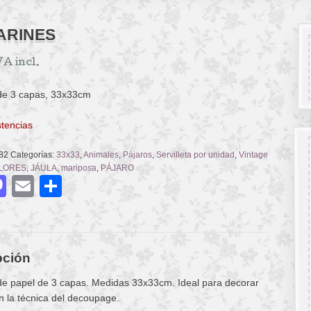
ARINES
VA incl.
 de 3 capas, 33x33cm
stencias
82
Categorías:
33x33
,
Animales
,
Pájaros
,
Servilleta por unidad
,
Vintage
LORES
,
JÁULA
,
mariposa
,
PÁJARO
acebook
Mastodon
Email
Compartir
pción
 de papel de 3 capas. Medidas 33x33cm. Ideal para decorar
n la técnica del decoupage.