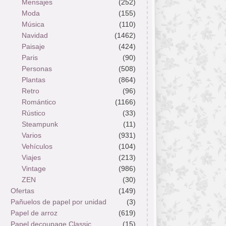
Mensajes
(252)
Moda
(155)
Música
(110)
Navidad
(1462)
Paisaje
(424)
Paris
(90)
Personas
(508)
Plantas
(864)
Retro
(96)
Romántico
(1166)
Rústico
(33)
Steampunk
(11)
Varios
(931)
Vehículos
(104)
Viajes
(213)
Vintage
(986)
ZEN
(30)
Ofertas
(149)
Pañuelos de papel por unidad
(3)
Papel de arroz
(619)
Papel decoupage Classic
(15)