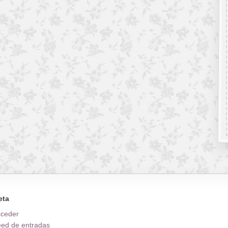
eta
cceder
ed de entradas