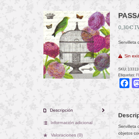
PASS
0,30
€
I
Servilleta
Sin exi
SKU:
13311
Etiquetas:
F
F
Descripción
Descri
Información adicional
Servilleta
objetos co
Valoraciones (0)