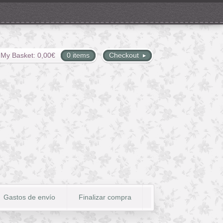
My Basket:
0,00
€
0 items
Checkout
Gastos de envío
Finalizar compra