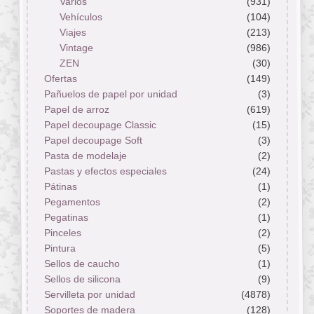
Varios
(931)
Vehículos
(104)
Viajes
(213)
Vintage
(986)
ZEN
(30)
Ofertas
(149)
Pañuelos de papel por unidad
(3)
Papel de arroz
(619)
Papel decoupage Classic
(15)
Papel decoupage Soft
(3)
Pasta de modelaje
(2)
Pastas y efectos especiales
(24)
Pátinas
(1)
Pegamentos
(2)
Pegatinas
(1)
Pinceles
(2)
Pintura
(5)
Sellos de caucho
(1)
Sellos de silicona
(9)
Servilleta por unidad
(4878)
Soportes de madera
(128)