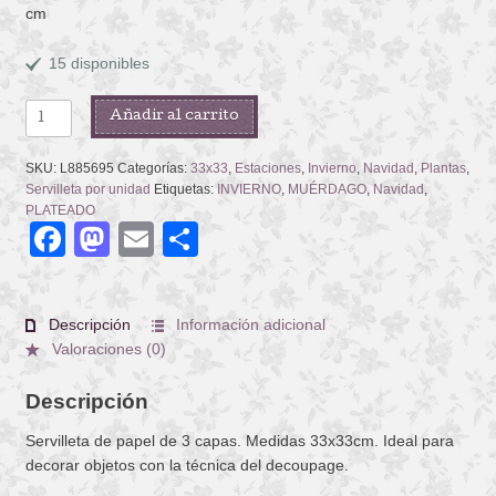
cm
15 disponibles
MISTLETOE
Añadir al carrito
ALLOVER
WHITE
SKU:
L885695
Categorías:
33x33
,
Estaciones
,
Invierno
,
Navidad
,
Plantas
,
SILVER
Servilleta por unidad
Etiquetas:
INVIERNO
,
MUÉRDAGO
,
Navidad
,
cantidad
PLATEADO
Facebook
Mastodon
Email
Compartir
Descripción
Información adicional
Valoraciones (0)
Descripción
Servilleta de papel de 3 capas. Medidas 33x33cm. Ideal para
decorar objetos con la técnica del decoupage.