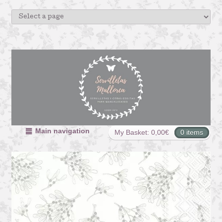
Main navigation
My Basket:
0,00
€
0 items