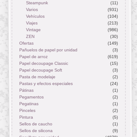
Steampunk
(11)
Varios
(931)
Vehículos
(104)
Viajes
(213)
Vintage
(986)
ZEN
(30)
Ofertas
(149)
Pañuelos de papel por unidad
(3)
Papel de arroz
(619)
Papel decoupage Classic
(15)
Papel decoupage Soft
(3)
Pasta de modelaje
(2)
Pastas y efectos especiales
(24)
Pátinas
(1)
Pegamentos
(2)
Pegatinas
(1)
Pinceles
(2)
Pintura
(5)
Sellos de caucho
(1)
Sellos de silicona
(9)