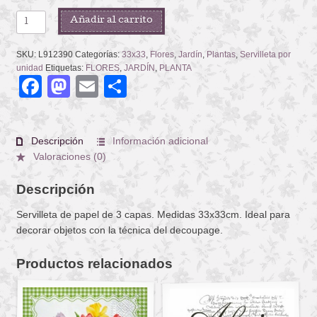
MARTINA
Añadir al carrito
WHITE
cantidad
SKU:
L912390
Categorías:
33x33
,
Flores
,
Jardín
,
Plantas
,
Servilleta por
unidad
Etiquetas:
FLORES
,
JARDÍN
,
PLANTA
Facebook
Mastodon
Email
Compartir
Descripción
Información adicional
Valoraciones (0)
Descripción
Servilleta de papel de 3 capas. Medidas 33x33cm. Ideal para
decorar objetos con la técnica del decoupage.
Productos relacionados