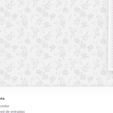
eta
cceder
ed de entradas