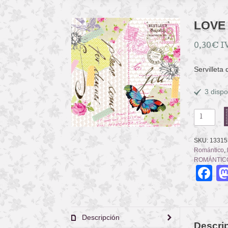
LOVE
0,30
€
I
Servilleta
3 dispo
LOVE
LETTER
MARIPOS
SKU:
13315
cantidad
Romántico
,
ROMÁNTIC
F
Descripción
Descri