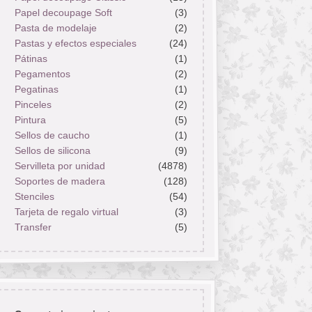
Papel decoupage Soft
(3)
Pasta de modelaje
(2)
Pastas y efectos especiales
(24)
Pátinas
(1)
Pegamentos
(2)
Pegatinas
(1)
Pinceles
(2)
Pintura
(5)
Sellos de caucho
(1)
Sellos de silicona
(9)
Servilleta por unidad
(4878)
Soportes de madera
(128)
Stenciles
(54)
Tarjeta de regalo virtual
(3)
Transfer
(5)