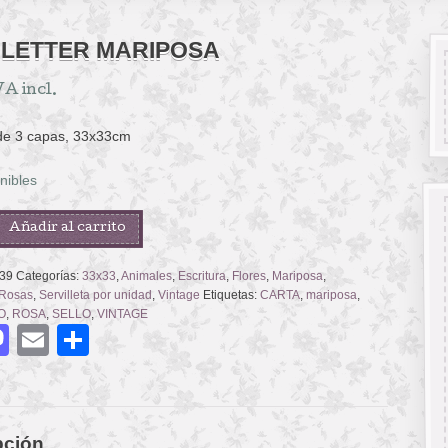
 LETTER MARIPOSA
VA incl.
 de 3 capas, 33x33cm
nibles
Añadir al carrito
A
39
Categorías:
33x33
,
Animales
,
Escritura
,
Flores
,
Mariposa
,
Rosas
,
Servilleta por unidad
,
Vintage
Etiquetas:
CARTA
,
mariposa
,
O
,
ROSA
,
SELLO
,
VINTAGE
acebook
Mastodon
Email
Compartir
pción