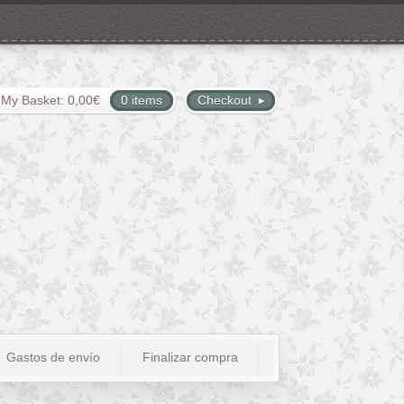
My Basket:
0,00
€
0 items
Checkout
Gastos de envío
Finalizar compra