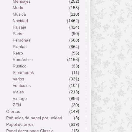
Mensajes
(252)
Moda
(155)
Música
(110)
Navidad
(1462)
Paisaje
(424)
Paris
(90)
Personas
(508)
Plantas
(864)
Retro
(96)
Romántico
(1166)
Rústico
(33)
Steampunk
(11)
Varios
(931)
Vehículos
(104)
Viajes
(213)
Vintage
(986)
ZEN
(30)
Ofertas
(149)
Pañuelos de papel por unidad
(3)
Papel de arroz
(619)
Papel decoupage Classic
(15)