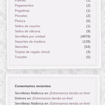
Pátinas
(1)
Pegamentos
(2)
Pegatinas
(1)
Pinceles
(2)
Pintura
(5)
Sellos de caucho
(1)
Sellos de silicona
(9)
Servilleta por unidad
(4878)
Soportes de madera
(128)
Stenciles
(54)
Tarjeta de regalo virtual
(3)
Transfer
(5)
Comentarios recientes
Servilletas Mallorca
en
¡Estrenamos tienda on-line!
Dolores
en
¡Estrenamos tienda on-line!
Servilletas Mallorca
en
¡Estrenamos tienda on-line!