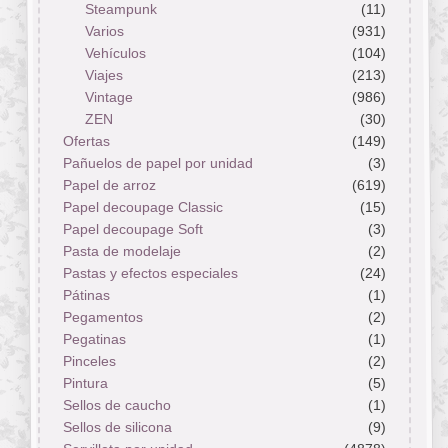
Steampunk
(11)
Varios
(931)
Vehículos
(104)
Viajes
(213)
Vintage
(986)
ZEN
(30)
Ofertas
(149)
Pañuelos de papel por unidad
(3)
Papel de arroz
(619)
Papel decoupage Classic
(15)
Papel decoupage Soft
(3)
Pasta de modelaje
(2)
Pastas y efectos especiales
(24)
Pátinas
(1)
Pegamentos
(2)
Pegatinas
(1)
Pinceles
(2)
Pintura
(5)
Sellos de caucho
(1)
Sellos de silicona
(9)