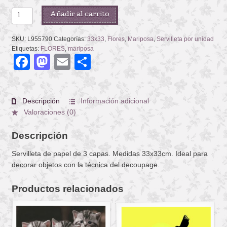
LISA
Añadir al carrito
WHITE
cantidad
SKU:
L955790
Categorías:
33x33
,
Flores
,
Mariposa
,
Servilleta por unidad
Etiquetas:
FLORES
,
mariposa
Facebook
Mastodon
Email
Compartir
Descripción
Información adicional
Valoraciones (0)
Descripción
Servilleta de papel de 3 capas. Medidas 33x33cm. Ideal para
decorar objetos con la técnica del decoupage.
Productos relacionados