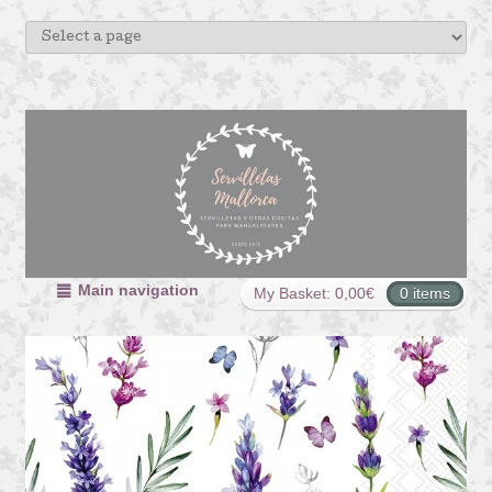
Main navigation
My Basket:
0,00
€
0 items