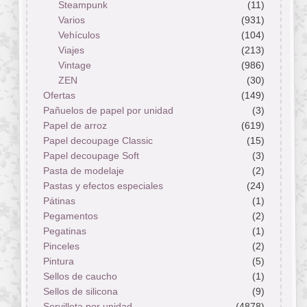
Steampunk
(11)
Varios
(931)
Vehículos
(104)
Viajes
(213)
Vintage
(986)
ZEN
(30)
Ofertas
(149)
Pañuelos de papel por unidad
(3)
Papel de arroz
(619)
Papel decoupage Classic
(15)
Papel decoupage Soft
(3)
Pasta de modelaje
(2)
Pastas y efectos especiales
(24)
Pátinas
(1)
Pegamentos
(2)
Pegatinas
(1)
Pinceles
(2)
Pintura
(5)
Sellos de caucho
(1)
Sellos de silicona
(9)
Servilleta por unidad
(4878)