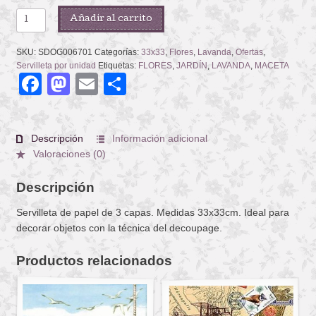
SCENT
Añadir al carrito
OF
LAVANDER
SKU:
SDOG006701
Categorías:
33x33
,
Flores
,
Lavanda
,
Ofertas
,
cantidad
Servilleta por unidad
Etiquetas:
FLORES
,
JARDÍN
,
LAVANDA
,
MACETA
Facebook
Mastodon
Email
Compartir
Descripción
Información adicional
Valoraciones (0)
Descripción
Servilleta de papel de 3 capas. Medidas 33x33cm. Ideal para
decorar objetos con la técnica del decoupage.
Productos relacionados