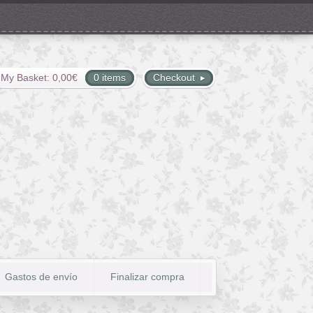
My Basket:
0,00
€
0 items
Checkout
Gastos de envío
Finalizar compra