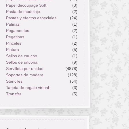
Papel decoupage Soft
(3)
Pasta de modelaje
(2)
Pastas y efectos especiales
(24)
Pátinas
(1)
Pegamentos
(2)
Pegatinas
(1)
Pinceles
(2)
Pintura
(5)
Sellos de caucho
(1)
Sellos de silicona
(9)
Servilleta por unidad
(4878)
Soportes de madera
(128)
Stenciles
(54)
Tarjeta de regalo virtual
(3)
Transfer
(5)