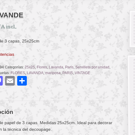
AVANDE
A incl.
 de 3 capas, 25x25cm
stencias
94
Categorías:
25x25
,
Flores
,
Lavanda
,
Paris
,
Servilleta por unidad
,
quetas:
FLORES
,
LAVANDA
,
mariposa
,
PARIS
,
VINTAGE
acebook
Mastodon
Email
Compartir
pción
 de papel de 3 capas. Medidas 25x25cm. Ideal para decorar
n la técnica del decoupage.