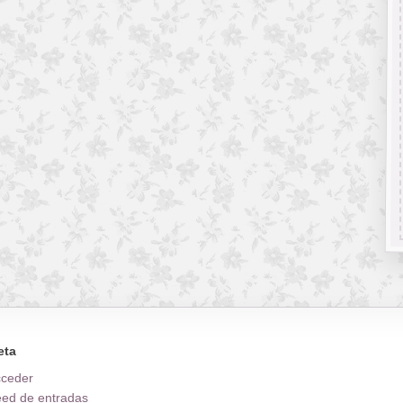
eta
cceder
ed de entradas