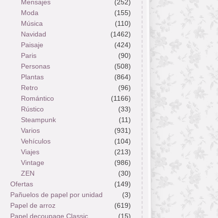
Mensajes
(252)
Moda
(155)
Música
(110)
Navidad
(1462)
Paisaje
(424)
Paris
(90)
Personas
(508)
Plantas
(864)
Retro
(96)
Romántico
(1166)
Rústico
(33)
Steampunk
(11)
Varios
(931)
Vehículos
(104)
Viajes
(213)
Vintage
(986)
ZEN
(30)
Ofertas
(149)
Pañuelos de papel por unidad
(3)
Papel de arroz
(619)
Papel decoupage Classic
(15)