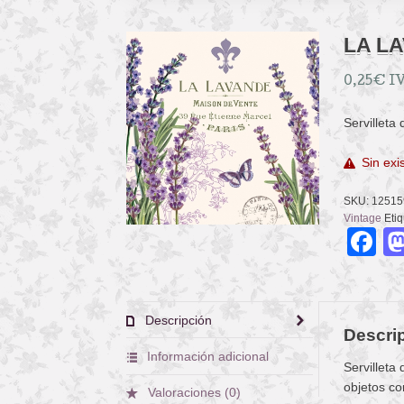
LA L
0,25
€
IV
Servilleta
Sin exi
SKU:
12515
Vintage
Eti
F
Descripción
Descri
Información adicional
Servilleta
objetos co
Valoraciones (0)