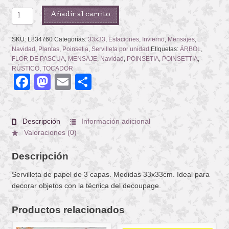
JOY,
Añadir al carrito
LOVE,
PEACE
SKU:
L834760
Categorías:
33x33
,
Estaciones
,
Invierno
,
Mensajes
,
CREAM
Navidad
,
Plantas
,
Poinsetia
,
Servilleta por unidad
Etiquetas:
ÁRBOL
,
cantidad
FLOR DE PASCUA
,
MENSAJE
,
Navidad
,
POINSETIA
,
POINSETTIA
,
RÚSTICO
,
TOCADOR
Facebook
Mastodon
Email
Compartir
Descripción
Información adicional
Valoraciones (0)
Descripción
Servilleta de papel de 3 capas. Medidas 33x33cm. Ideal para
decorar objetos con la técnica del decoupage.
Productos relacionados