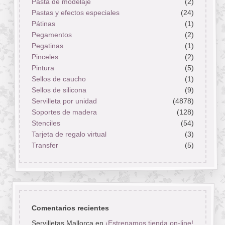
Pasta de modelaje
(2)
Pastas y efectos especiales
(24)
Pátinas
(1)
Pegamentos
(2)
Pegatinas
(1)
Pinceles
(2)
Pintura
(5)
Sellos de caucho
(1)
Sellos de silicona
(9)
Servilleta por unidad
(4878)
Soportes de madera
(128)
Stenciles
(54)
Tarjeta de regalo virtual
(3)
Transfer
(5)
Comentarios recientes
Servilletas Mallorca
en
¡Estrenamos tienda on-line!