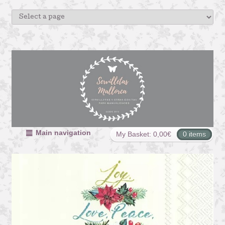
Main navigation
My Basket:
0,00
€
0 items