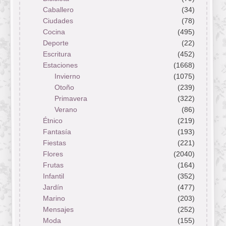
Caballero
(34)
Ciudades
(78)
Cocina
(495)
Deporte
(22)
Escritura
(452)
Estaciones
(1668)
Invierno
(1075)
Otoño
(239)
Primavera
(322)
Verano
(86)
Étnico
(219)
Fantasía
(193)
Fiestas
(221)
Flores
(2040)
Frutas
(164)
Infantil
(352)
Jardín
(477)
Marino
(203)
Mensajes
(252)
Moda
(155)