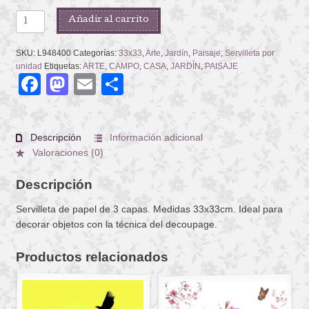
IDYLL
Añadir al carrito
HOME
cantidad
SKU:
L948400
Categorías:
33x33
,
Arte
,
Jardín
,
Paisaje
,
Servilleta por
unidad
Etiquetas:
ARTE
,
CAMPO
,
CASA
,
JARDÍN
,
PAISAJE
Facebook
Mastodon
Email
Compartir
Descripción
Información adicional
Valoraciones (0)
Descripción
Servilleta de papel de 3 capas. Medidas 33x33cm. Ideal para
decorar objetos con la técnica del decoupage.
Productos relacionados