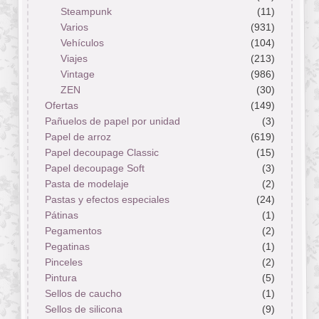
Steampunk
(11)
Varios
(931)
Vehículos
(104)
Viajes
(213)
Vintage
(986)
ZEN
(30)
Ofertas
(149)
Pañuelos de papel por unidad
(3)
Papel de arroz
(619)
Papel decoupage Classic
(15)
Papel decoupage Soft
(3)
Pasta de modelaje
(2)
Pastas y efectos especiales
(24)
Pátinas
(1)
Pegamentos
(2)
Pegatinas
(1)
Pinceles
(2)
Pintura
(5)
Sellos de caucho
(1)
Sellos de silicona
(9)