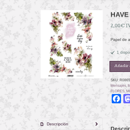
HAVE 
2,00
€
I
Papel de 
1 dispo
HAVE
Añadir 
A
NICE
SKU:
R086
DAY
Mensajes
,
M
cantidad
FLORES
,
M
F
Descripción
Descri