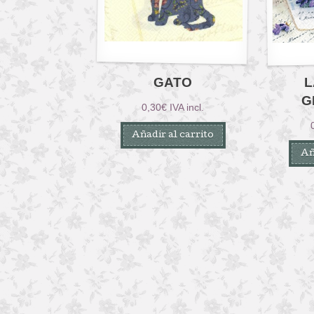
GATO
L
G
0,30
€
IVA incl.
Añadir al carrito
Añ