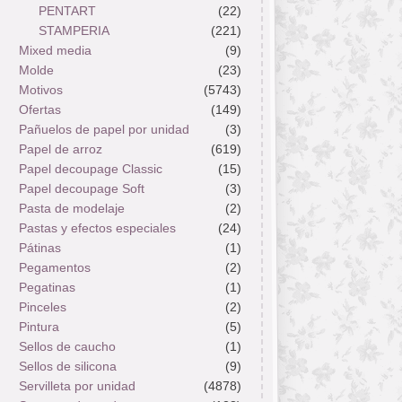
PENTART
(22)
STAMPERIA
(221)
Mixed media
(9)
Molde
(23)
Motivos
(5743)
Ofertas
(149)
Pañuelos de papel por unidad
(3)
Papel de arroz
(619)
Papel decoupage Classic
(15)
Papel decoupage Soft
(3)
Pasta de modelaje
(2)
Pastas y efectos especiales
(24)
Pátinas
(1)
Pegamentos
(2)
Pegatinas
(1)
Pinceles
(2)
Pintura
(5)
Sellos de caucho
(1)
Sellos de silicona
(9)
Servilleta por unidad
(4878)