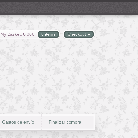
My Basket:
0,00
€
0 items
Checkout
Gastos de envío
Finalizar compra