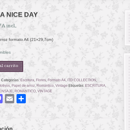
A NICE DAY
VA incl.
arroz formato A4 (21×29,7cm)
nibles
al carrito
5
Categorías:
Escritura
,
Flores
,
Formato A4
,
ITD COLLECTION
,
otivos
,
Papel de arroz
,
Romántico
,
Vintage
Etiquetas:
ESCRITURA
,
ENSAJE
,
ROMÁNTICO
,
VINTAGE
acebook
Mastodon
Email
Compartir
pción