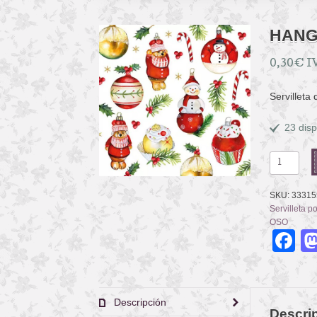
HANG
0,30
€
I
Servilleta
23 disp
HANGING
CHRISTM
ORNAME
SKU:
33315
cantidad
Servilleta p
OSO
F
Descripción
Descri