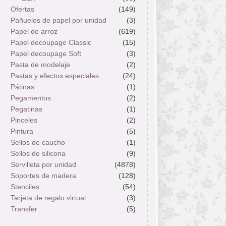
Ofertas
(149)
Pañuelos de papel por unidad
(3)
Papel de arroz
(619)
Papel decoupage Classic
(15)
Papel decoupage Soft
(3)
Pasta de modelaje
(2)
Pastas y efectos especiales
(24)
Pátinas
(1)
Pegamentos
(2)
Pegatinas
(1)
Pinceles
(2)
Pintura
(5)
Sellos de caucho
(1)
Sellos de silicona
(9)
Servilleta por unidad
(4878)
Soportes de madera
(128)
Stenciles
(54)
Tarjeta de regalo virtual
(3)
Transfer
(5)