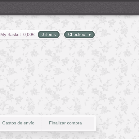
My Basket:
0,00
€
0 items
Checkout
Gastos de envío
Finalizar compra