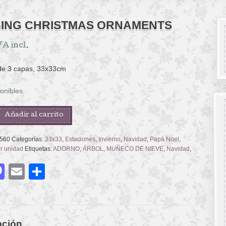
ING CHRISTMAS ORNAMENTS
VA incl.
 de 3 capas, 33x33cm
onibles
Añadir al carrito
AS
NTS
560
Categorías:
33x33
,
Estaciones
,
Invierno
,
Navidad
,
Papá Noel
,
or unidad
Etiquetas:
ADORNO
,
ÁRBOL
,
MUÑECO DE NIEVE
,
Navidad
,
acebook
Mastodon
Email
Compartir
pción