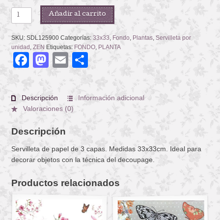
GINGKO
Añadir al carrito
LEAVES
cantidad
SKU:
SDL125900
Categorías:
33x33
,
Fondo
,
Plantas
,
Servilleta por
unidad
,
ZEN
Etiquetas:
FONDO
,
PLANTA
Facebook
Mastodon
Email
Compartir
Descripción
Información adicional
Valoraciones (0)
Descripción
Servilleta de papel de 3 capas. Medidas 33x33cm. Ideal para
decorar objetos con la técnica del decoupage.
Productos relacionados