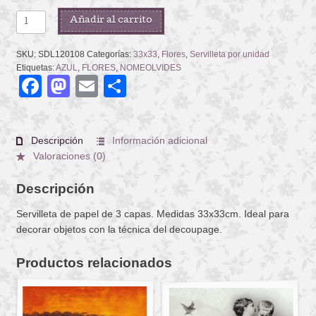
FORGET-
Añadir al carrito
ME-
NOT
SKU:
SDL120108
Categorías:
33x33
,
Flores
,
Servilleta por unidad
BOUQUET
Etiquetas:
AZUL
,
FLORES
,
NOMEOLVIDES
Facebook
Mastodon
Email
Compartir
cantidad
Descripción
Información adicional
Valoraciones (0)
Descripción
Servilleta de papel de 3 capas. Medidas 33x33cm. Ideal para
decorar objetos con la técnica del decoupage.
Productos relacionados