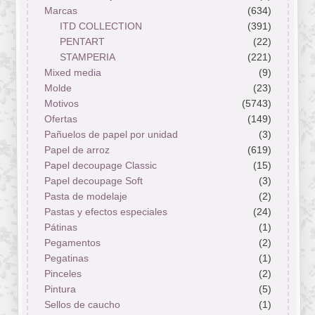
Marcas
(634)
ITD COLLECTION
(391)
PENTART
(22)
STAMPERIA
(221)
Mixed media
(9)
Molde
(23)
Motivos
(5743)
Ofertas
(149)
Pañuelos de papel por unidad
(3)
Papel de arroz
(619)
Papel decoupage Classic
(15)
Papel decoupage Soft
(3)
Pasta de modelaje
(2)
Pastas y efectos especiales
(24)
Pátinas
(1)
Pegamentos
(2)
Pegatinas
(1)
Pinceles
(2)
Pintura
(5)
Sellos de caucho
(1)