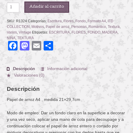
FLOWER
Añadir al carrito
GIRL
ON
SKU:
R1324
Categorías:
Escritura
,
Flores
,
Fondo
,
Formato A4
,
ITD
WOODEN
COLLECTION
,
Motivos
,
Papel de arroz
,
Personas
,
Romántico
,
Textura
,
BACKGROUND
Varios
,
Vintage
Etiquetas:
ESCRITURA
,
FLORES
,
FONDO
,
MADERA
,
NIÑA
,
TEXTURA
cantidad
Facebook
Mastodon
Email
Compartir
Descripción
Información adicional
Valoraciones (0)
Descripción
Papel de arroz A4 , medida 21×29,7cm
Modo de empleo: Dar un fondo claro en la superficie a decorar
y una vez seco, aplicar una mano de cola para decoupage y a
continuación colocar el papel de arroz entero o cortado por
motivos decorativos y presionar con los dedos hasta que se