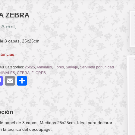
A ZEBRA
A incl.
 de 3 capas, 25x25cm
stencias
48
Categorías:
25x25
,
Animales
,
Flores
,
Salvaje
,
Servilleta por unidad
NIMALES
,
CEBRA
,
FLORES
acebook
Mastodon
Email
Compartir
pción
 de papel de 3 capas. Medidas 25x25cm. Ideal para decorar
n la técnica del decoupage.