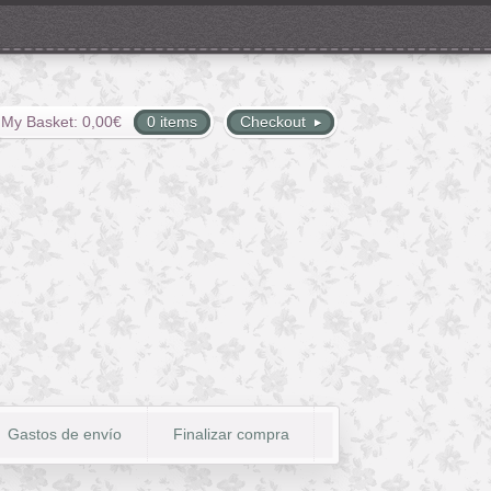
My Basket:
0,00
€
0 items
Checkout
Gastos de envío
Finalizar compra