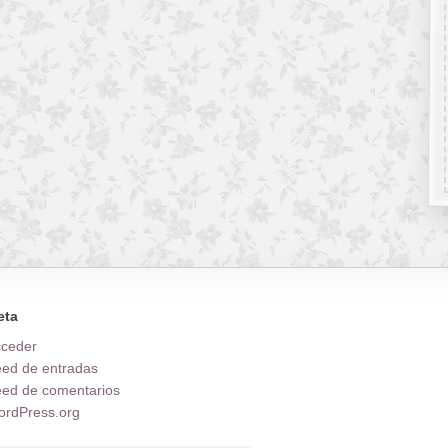
eta
cceder
ed de entradas
ed de comentarios
rdPress.org