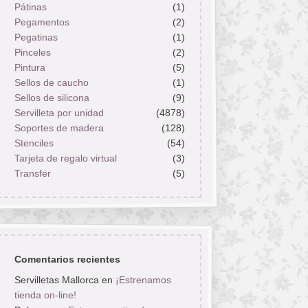
Pátinas
(1)
Pegamentos
(2)
Pegatinas
(1)
Pinceles
(2)
Pintura
(5)
Sellos de caucho
(1)
Sellos de silicona
(9)
Servilleta por unidad
(4878)
Soportes de madera
(128)
Stenciles
(54)
Tarjeta de regalo virtual
(3)
Transfer
(5)
Comentarios recientes
Servilletas Mallorca
en
¡Estrenamos
tienda on-line!