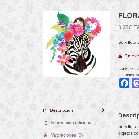
FLOR
0,25
€
IV
Servilleta
Sin exi
SKU:
12527
Etiquetas:
A
F
Descripción
Descri
Información adicional
Servilleta
objetos co
Valoraciones (0)