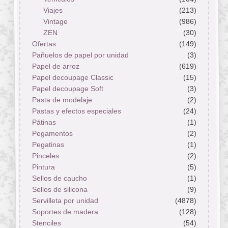
Viajes
(213)
Vintage
(986)
ZEN
(30)
Ofertas
(149)
Pañuelos de papel por unidad
(3)
Papel de arroz
(619)
Papel decoupage Classic
(15)
Papel decoupage Soft
(3)
Pasta de modelaje
(2)
Pastas y efectos especiales
(24)
Pátinas
(1)
Pegamentos
(2)
Pegatinas
(1)
Pinceles
(2)
Pintura
(5)
Sellos de caucho
(1)
Sellos de silicona
(9)
Servilleta por unidad
(4878)
Soportes de madera
(128)
Stenciles
(54)