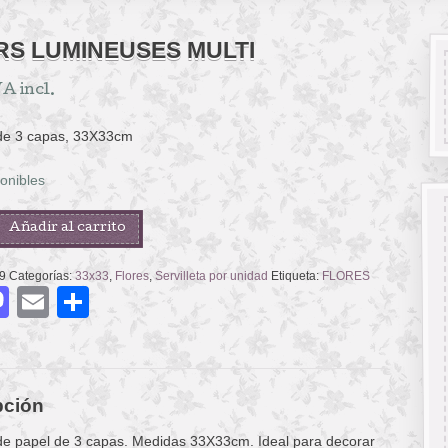
RS LUMINEUSES MULTI
A incl.
 de 3 capas, 33X33cm
onibles
Añadir al carrito
SES
9
Categorías:
33x33
,
Flores
,
Servilleta por unidad
Etiqueta:
FLORES
acebook
Mastodon
Email
Compartir
pción
 de papel de 3 capas. Medidas 33X33cm. Ideal para decorar