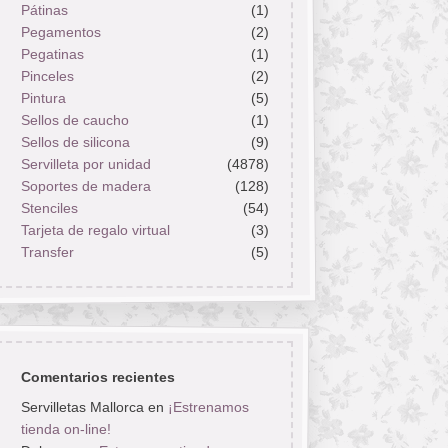
Pátinas
(1)
Pegamentos
(2)
Pegatinas
(1)
Pinceles
(2)
Pintura
(5)
Sellos de caucho
(1)
Sellos de silicona
(9)
Servilleta por unidad
(4878)
Soportes de madera
(128)
Stenciles
(54)
Tarjeta de regalo virtual
(3)
Transfer
(5)
Comentarios recientes
Servilletas Mallorca
en
¡Estrenamos
tienda on-line!