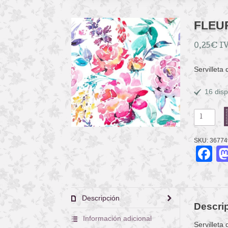
FLEU
0,25
€
IV
Servilleta
16 disp
FLEURS
LUMINEU
MULTI
SKU:
36774
cantidad
F
Descripción
Descri
Información adicional
Servilleta