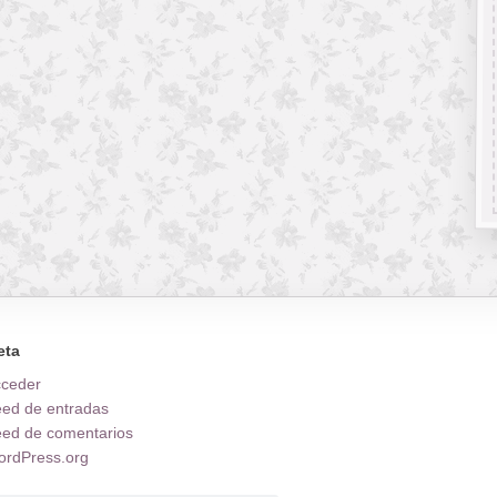
eta
cceder
ed de entradas
ed de comentarios
rdPress.org