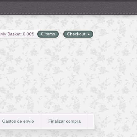
My Basket:
0,00
€
0 items
Checkout
Gastos de envío
Finalizar compra