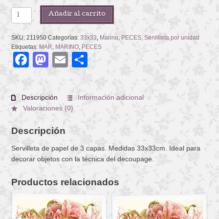
FISH
Añadir al carrito
ON
TOUR
SKU:
211950
Categorías:
33x33
,
Marino
,
PECES
,
Servilleta por unidad
MINT
Etiquetas:
MAR
,
MARINO
,
PECES
Facebook
Mastodon
Email
Compartir
cantidad
Descripción
Información adicional
Valoraciones (0)
Descripción
Servilleta de papel de 3 capas. Medidas 33x33cm. Ideal para
decorar objetos con la técnica del decoupage.
Productos relacionados