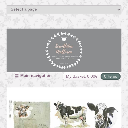
Main navigation
My Basket:
0,00
€
0 items