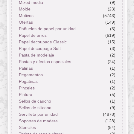
Mixed media
(9)
Molde
(23)
Motivos
(5743)
Ofertas
(149)
Pañuelos de papel por unidad
(3)
Papel de arroz
(619)
Papel decoupage Classic
(15)
Papel decoupage Soft
(3)
Pasta de modelaje
(2)
Pastas y efectos especiales
(24)
Pátinas
(1)
Pegamentos
(2)
Pegatinas
(1)
Pinceles
(2)
Pintura
(5)
Sellos de caucho
(1)
Sellos de silicona
(9)
Servilleta por unidad
(4878)
Soportes de madera
(128)
Stenciles
(54)
Tarjeta de regalo virtual
(3)