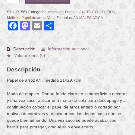
COLLECTION
COWS
SKU:
R1561
Categorías:
Animales
,
Formato A4
,
ITD COLLECTION
,
cantidad
Motivos
,
Papel de arroz
,
Vaca
Etiquetas:
ANIMALES
,
VACA
Facebook
Mastodon
Email
Compartir
Descripción
Información adicional
Valoraciones (0)
Descripción
Papel de arroz A4 , medida 21×29,7cm
Modo de empleo: Dar un fondo claro en la superficie a decorar
y una vez seco, aplicar una mano de cola para decoupage y a
continuación colocar el papel de arroz entero o cortado por
motivos decorativos y presionar con los dedos hasta que se
quede bien adherido. Una vez seco se puede acabar con
barniz para proteger, craquelar o envejecerlo.