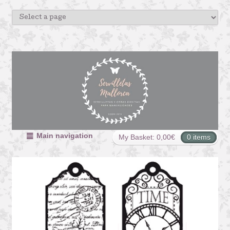
Main navigation
My Basket:
0,00
€
0 items