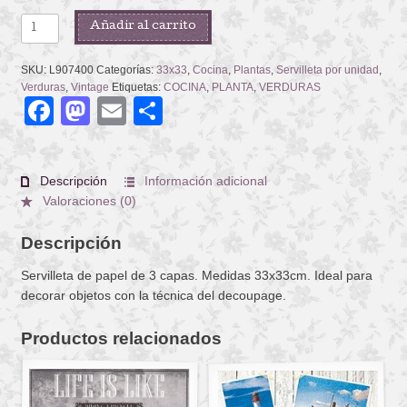
CULINARIX
Añadir al carrito
HERBS
cantidad
SKU:
L907400
Categorías:
33x33
,
Cocina
,
Plantas
,
Servilleta por unidad
,
Verduras
,
Vintage
Etiquetas:
COCINA
,
PLANTA
,
VERDURAS
Facebook
Mastodon
Email
Compartir
Descripción
Información adicional
Valoraciones (0)
Descripción
Servilleta de papel de 3 capas. Medidas 33x33cm. Ideal para
decorar objetos con la técnica del decoupage.
Productos relacionados