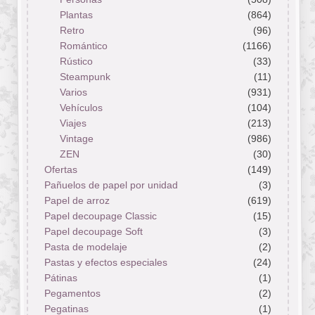
Plantas
(864)
Retro
(96)
Romántico
(1166)
Rústico
(33)
Steampunk
(11)
Varios
(931)
Vehículos
(104)
Viajes
(213)
Vintage
(986)
ZEN
(30)
Ofertas
(149)
Pañuelos de papel por unidad
(3)
Papel de arroz
(619)
Papel decoupage Classic
(15)
Papel decoupage Soft
(3)
Pasta de modelaje
(2)
Pastas y efectos especiales
(24)
Pátinas
(1)
Pegamentos
(2)
Pegatinas
(1)