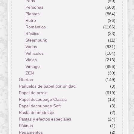
Paris
(90)
Personas
(508)
Plantas
(864)
Retro
(96)
Romántico
(1166)
Rústico
(33)
Steampunk
(11)
Varios
(931)
Vehículos
(104)
Viajes
(213)
Vintage
(986)
ZEN
(30)
Ofertas
(149)
Pañuelos de papel por unidad
(3)
Papel de arroz
(619)
Papel decoupage Classic
(15)
Papel decoupage Soft
(3)
Pasta de modelaje
(2)
Pastas y efectos especiales
(24)
Pátinas
(1)
Pegamentos
(2)