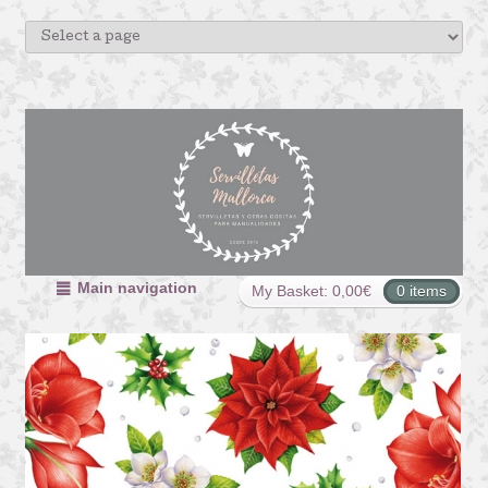
Main navigation
My Basket:
0,00
€
0 items